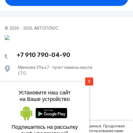
© 2020 - 2026 АВТОПЛЮС
+7 910 790-04-90
Минеева 29а к7 - пункт замены масла
СТО
X
Главная
Установите наш сайт
на Ваше устройство
Политика конфиденциальности
Этот сайт использует файлы cookie и метаданные. Продолжая
Подпишитесь на рассылку
просматривать его, вы соглашаетесь на использование нами