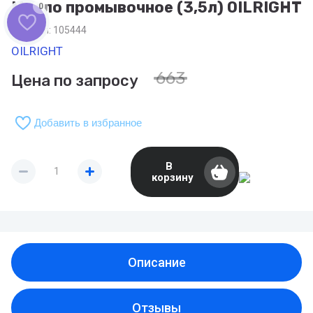
Масло промывочное (3,5л) OILRIGHT
0
Артикул:
105444
OILRIGHT
663
Цена по запросу
Добавить в избранное
В
корзину
Описание
Отзывы